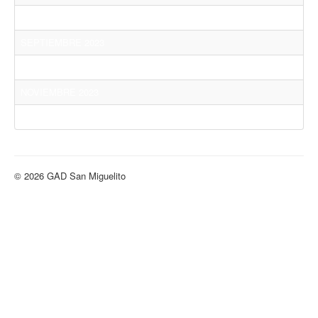
AGOSTO 2023
SEPTIEMBRE 2023
OCTUBRE 2023
NOVIEMBRE 2023
DICIEMBRE 2023
© 2026 GAD San Miguelito
Volver arriba