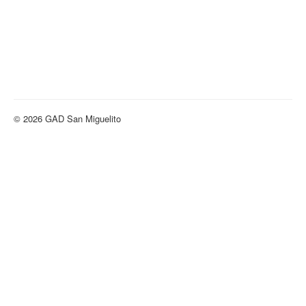
Documentación Clic aquí
© 2026 GAD San Miguelito
Volver arriba