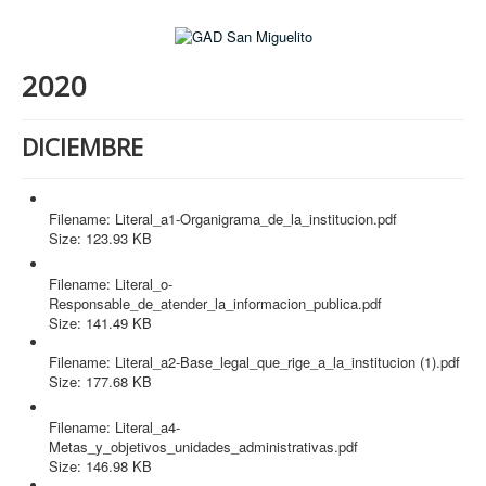
2020
DICIEMBRE
Literal_a1-Organigrama_de_la_institucion.pdf
Filename: Literal_a1-Organigrama_de_la_institucion.pdf
Size: 123.93 KB
Literal_o-Responsable_de_atender_la_informacion_publica.pdf
Filename: Literal_o-
Responsable_de_atender_la_informacion_publica.pdf
Size: 141.49 KB
Literal_a2-Base_legal_que_rige_a_la_institucion (1).pdf
Filename: Literal_a2-Base_legal_que_rige_a_la_institucion (1).pdf
Size: 177.68 KB
Literal_a4-Metas_y_objetivos_unidades_administrativas.pdf
Filename: Literal_a4-
Metas_y_objetivos_unidades_administrativas.pdf
Size: 146.98 KB
Literal_a3-Regulaciones_y_procedimientos_internos.pdf