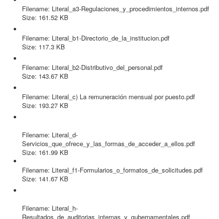
Filename: Literal_a3-Regulaciones_y_procedimientos_internos.pdf
Size: 161.52 KB
Literal_b1-Directorio_de_la_institucion.pdf
Filename: Literal_b1-Directorio_de_la_institucion.pdf
Size: 117.3 KB
Literal_b2-Distributivo_del_personal.pdf
Filename: Literal_b2-Distributivo_del_personal.pdf
Size: 143.67 KB
Literal_c) La remuneración mensual por puesto.pdf
Filename: Literal_c) La remuneración mensual por puesto.pdf
Size: 193.27 KB
Literal_d-
Servicios_que_ofrece_y_las_formas_de_acceder_a_ellos.pdf
Filename: Literal_d-
Servicios_que_ofrece_y_las_formas_de_acceder_a_ellos.pdf
Size: 161.99 KB
Literal_f1-Formularios_o_formatos_de_solicitudes.pdf
Filename: Literal_f1-Formularios_o_formatos_de_solicitudes.pdf
Size: 141.67 KB
Literal_h-
Resultados_de_auditorias_internas_y_gubernamentales.pdf
Filename: Literal_h-
Resultados_de_auditorias_internas_y_gubernamentales.pdf